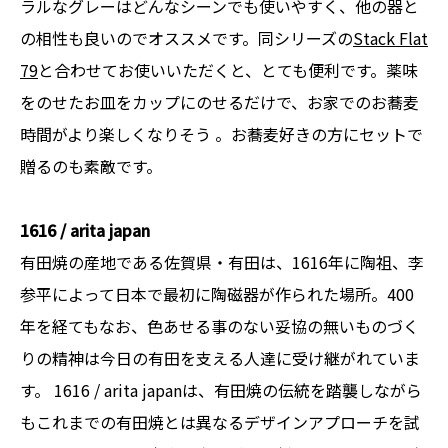
ラルなグレーはどんなシーンでも使いやすく、他の器と
の相性も良いのでオススメです。同シリーズの
Stack Flat
79
と合わせてお使いいただくと、とても便利です。薬味
をのせたお皿をカップにのせるだけで、お家でのお蕎麦
時間がより楽しくなりそう 。お蕎麦好きの方にセットで
贈るのも素敵です。
1616 / arita japan
有田焼の産地である佐賀県・有田は、1616年に陶祖、李
参平によって日本で最初に陶磁器が作られた場所。400
年を経てもなお、色あせる事のない妥協の無いものづく
りの精神は今日の有田を支える人達に受け継がれていま
す。 1616 / arita japanは、有田焼の伝統を踏襲しながら
もこれまでの有田焼とは異なるデザインアプローチを試