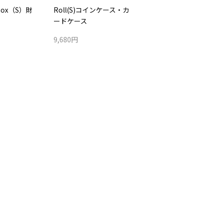
Box（S）財
Roll(S)コインケース・カ
ードケース
9,680円