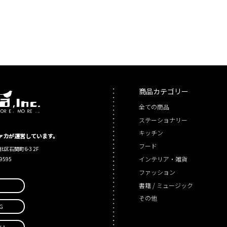
商品カテゴリー
全ての商品
ステーショナリー
キッチン
シファカが運営しています。
フード
北区石関町6-3 2F
インテリア・雑貨
-9595
ファッション
書籍 / ミュージック
その他
G