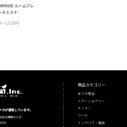
MIYAVIE ルームフレ
ンスミスト
円～3,520円
商品カテゴリー
全ての商品
ステーショナリー
キッチン
シファカが運営しています。
フード
北区石関町6-3 2F
インテリア・雑貨
-9595