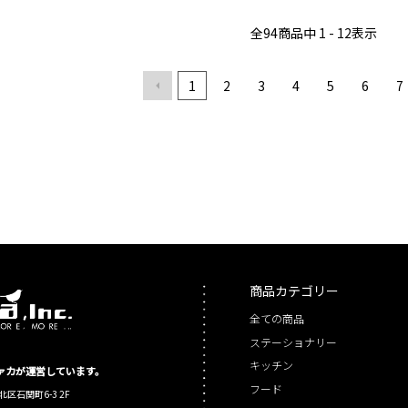
全
94
商品中
1 - 12
表示
1
2
3
4
5
6
7
商品カテゴリー
全ての商品
ステーショナリー
キッチン
シファカが運営しています。
フード
北区石関町6-3 2F