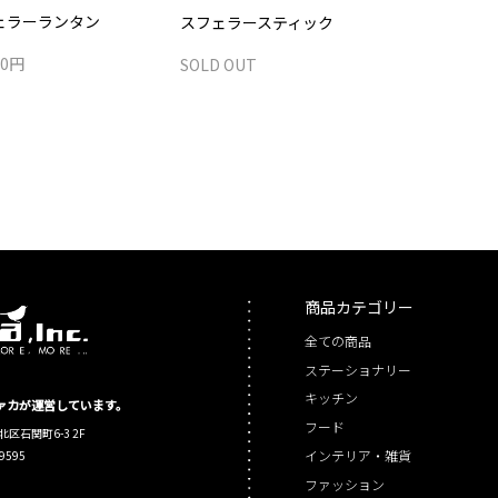
ェラーランタン
スフェラースティック
00円
SOLD OUT
商品カテゴリー
全ての商品
ステーショナリー
キッチン
シファカが運営しています。
フード
北区石関町6-3 2F
インテリア・雑貨
-9595
ファッション