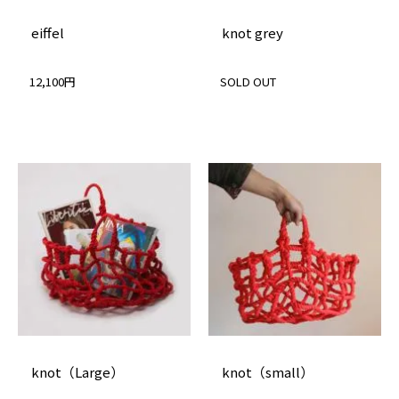
eiffel
knot grey
12,100円
SOLD OUT
knot（Large）
knot（small）