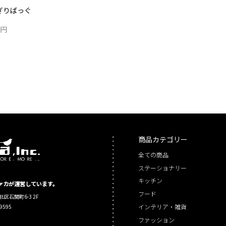
ぎりばっぐ
2円
商品カテゴリー
全ての商品
ステーショナリー
キッチン
シファカが運営しています。
フード
北区石関町6-3 2F
インテリア・雑貨
-9595
ファッション