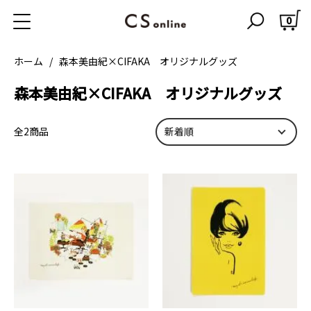
宙-sola-
0
STEVEN SMITH TEAMAKER
ホーム
森本美由紀×CIFAKA オリジナルグッズ
1616 / arita japan
森本美由紀×CIFAKA オリジナルグッズ
森本美由紀×CIFAKA オリジナルグッズ
NAOKI KATO
全2商品
GIFT / WRAPPING
ABOUT US
CIFAKA BLOG
ショッピングガイド
特定商取引に基づく表記