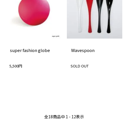
super fashion globe
Wavespoon
5,500円
SOLD OUT
全
18
商品中
1 - 12
表示