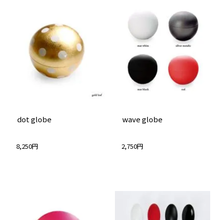
dot globe
wave globe
8,250円
2,750円