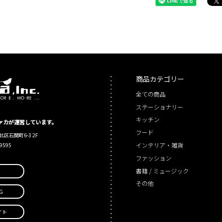
商品カテゴリー
全ての商品
ステーショナリー
キッチン
シファカが運営しています。
フード
北区石関町6-3 2F
インテリア・雑貨
-9595
ファッション
書籍 / ミュージック
その他
G
イト