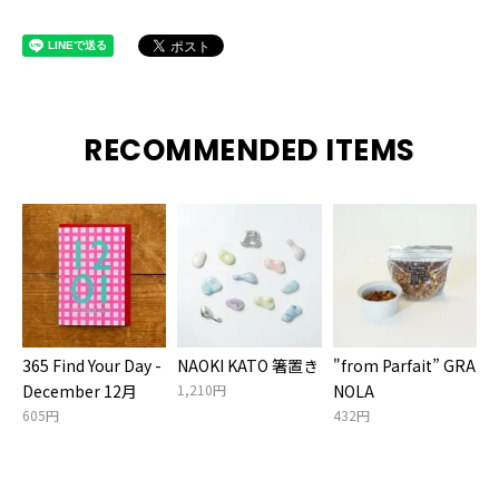
RECOMMENDED ITEMS
365 Find Your Day -
NAOKI KATO 箸置き
"from Parfait” GRA
December 12月
1,210円
NOLA
605円
432円