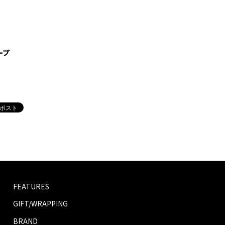
ープ
FEATURES
GIFT/WRAPPING
BRAND