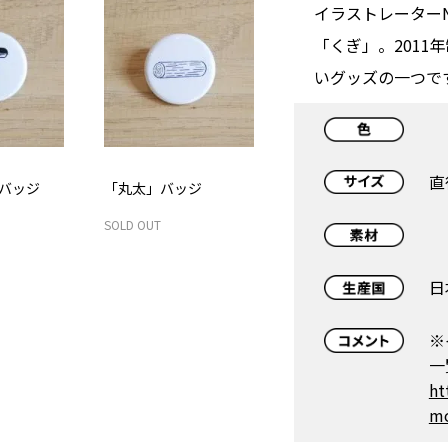
イラストレーターN
「くぎ」。2011年
いグッズの一つで
直
バッジ
「丸太」バッジ
SOLD OUT
日
※
一
ht
mo