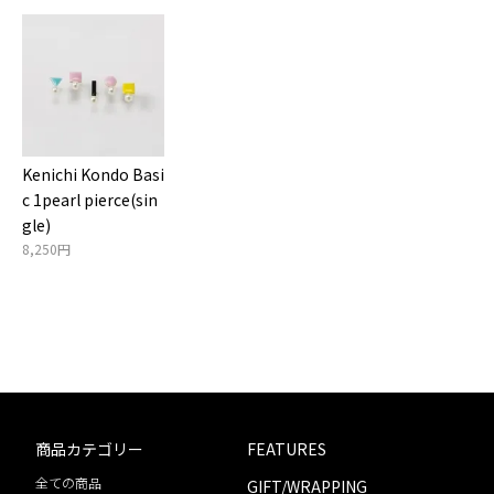
Kenichi Kondo Basi
c 1pearl pierce(sin
gle)
8,250円
商品カテゴリー
FEATURES
全ての商品
GIFT/WRAPPING