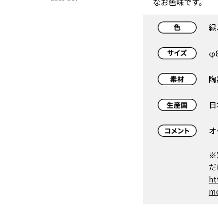
なお色味です。
緑
φ
陶
日
オ
※
だ
ht
mo