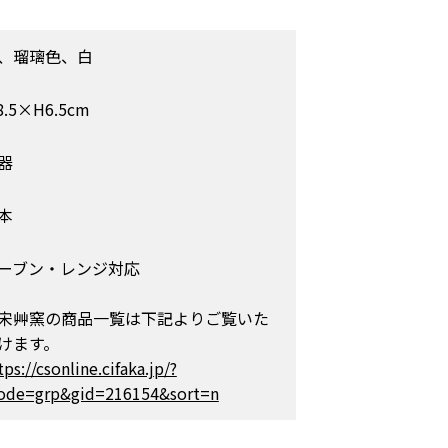
、瑠璃色、白
8.5×H6.5cm
器
本
ーブン・レンジ対応
宋艸窯の商品一覧は下記よりご覧いた
けます。
tps://csonline.cifaka.jp/?
de=grp&gid=216154&sort=n