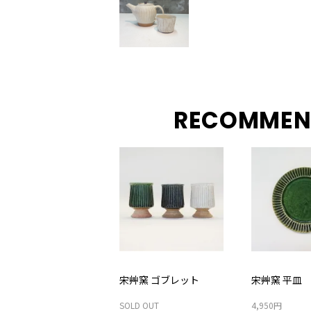
RECOMMEN
宋艸窯 ゴブレット
宋艸窯 平皿
SOLD OUT
4,950円