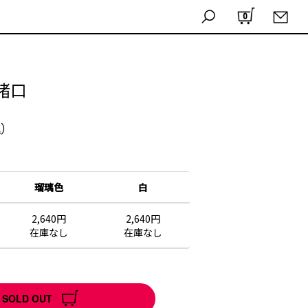
0
猪口
込）
瑠璃色
白
2,640円
2,640円
在庫なし
在庫なし
SOLD OUT