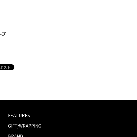
ープ
FEATURES
GIFT/WRAPPING
BRAND