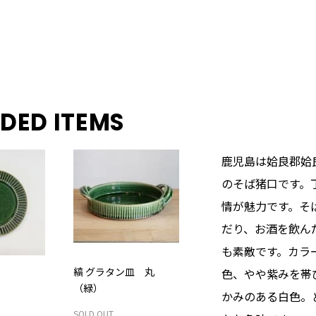
DED ITEMS
鹿児島は姶良郡姶
のそば猪口です。
情が魅力です。そ
だり、お酒を飲ん
も素敵です。カラ
縞 グラタン皿 丸
色、やや紫みを帯
（緑）
かみのある白色。
SOLD OUT