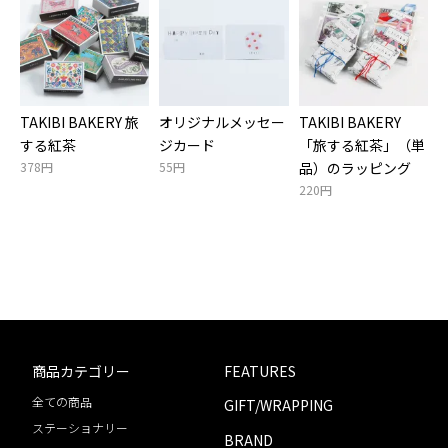
TAKIBI BAKERY 旅
オリジナルメッセー
TAKIBI BAKERY
する紅茶
ジカード
「旅する紅茶」（単
378円
55円
品）のラッピング
220円
商品カテゴリー
FEATURES
全ての商品
GIFT/WRAPPING
ステーショナリー
BRAND