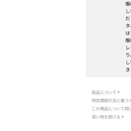
版
し
だ
タ
は
版
レ
り
し
き
返品について
特定商取引法に基づ
この商品について問
買い物を続ける