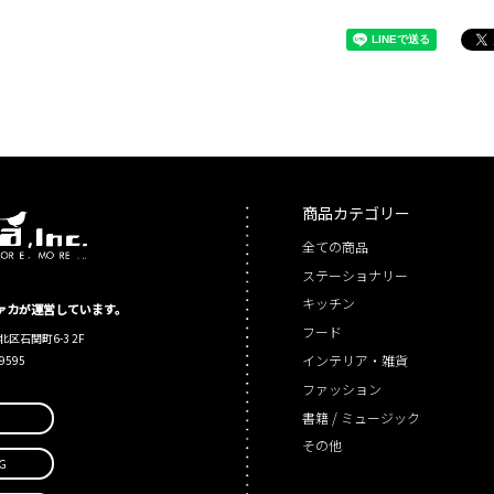
商品カテゴリー
全ての商品
ステーショナリー
キッチン
シファカが運営しています。
フード
北区石関町6-3 2F
インテリア・雑貨
-9595
ファッション
書籍 / ミュージック
その他
G