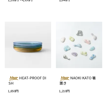
HEAT-PROOF DI
NAOKI KATO 箸
SH
置き
1,650円
1,210円