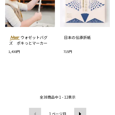
ウォゼットバグ
日本の伝承折紙
ズ ポキっとマーカー
1,430円
715円
全
38
商品中
1 - 12
表示
1
ページ目