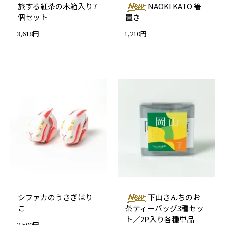
旅する紅茶の木箱入り7
NAOKI KATO 箸
個セット
置き
3,618円
1,210円
シファカのうさぎはり
下山さんちのお
こ
茶ティーバッグ3種セッ
ト／2P入り各種単品
2,500円