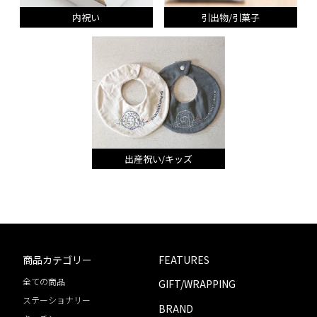
内祝い
引出物/引菓子
出産祝い/キッズ
商品カテゴリー
FEATURES
全ての商品
GIFT/WRAPPING
ステーショナリー
BRAND