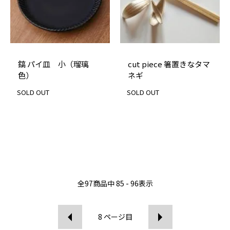
鎬 パイ皿 小（瑠璃
cut piece 箸置きなタマ
色）
ネギ
SOLD OUT
SOLD OUT
全
97
商品中
85 - 96
表示
8
ページ目