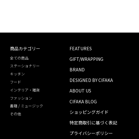
ABOUT US
CIFAKA BLOG
ショッピングガイド
特定商取引に基づく表記
プライバシーポリシー
商品カテゴリー
FEATURES
会員ログイン・変更
全ての商品
GIFT/WRAPPING
お問い合わせ
ステーショナリー
BRAND
キッチン
DESIGNED BY CIFAKA
フード
Instagram
Facebook
インテリア・雑貨
ABOUT US
ファッション
CIFAKA BLOG
書籍 / ミュージック
ショッピングガイド
その他
特定商取引に基づく表記
プライバシーポリシー