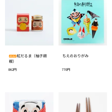
紅だるま（柚子胡
ちえのおりがみ
椒）
862円
770円