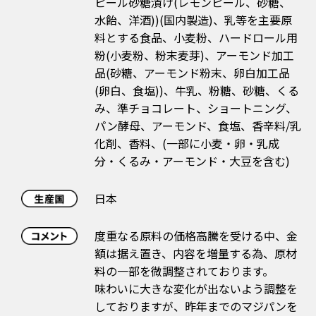
ピール砂糖漬け(レモンピール、砂糖、
水飴、洋酒))(国内製造)、乳等を主要原
料とする食品、小麦粉、ハードロール用
粉(小麦粉、粉末麦芽)、アーモンド加工
品(砂糖、アーモンド粉末、卵白加工品
(卵白、食塩))、牛乳、粉糖、砂糖、くる
み、準チョコレート、ショートニング、
パン酵母、アーモンド、食塩、香辛料/乳
化剤、香料、(一部に小麦・卵・乳成
分・くるみ・アーモンド・大豆を含む)
日本
度重なる原料の価格高騰を受ける中、金
額は据え置き、内容を増量する為、原材
料の一部を微調整されております。
味わいに大きな変化が出ないよう調整を
しておりますが、昨年までのマジパンを