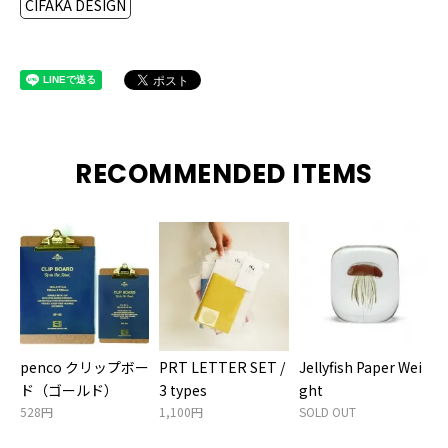
CIFAKA DESIGN
RECOMMENDED ITEMS
penco クリップボー
PRT LETTER SET /
Jellyfish Paper Wei
ド（ゴールド）
3 types
ght
528円
1,100円
SOLD OUT