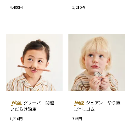
4,400円
1,210円
グリーバ 間違
ジュアン やり直
いだらけ鉛筆
し消しゴム
1,210円
715円